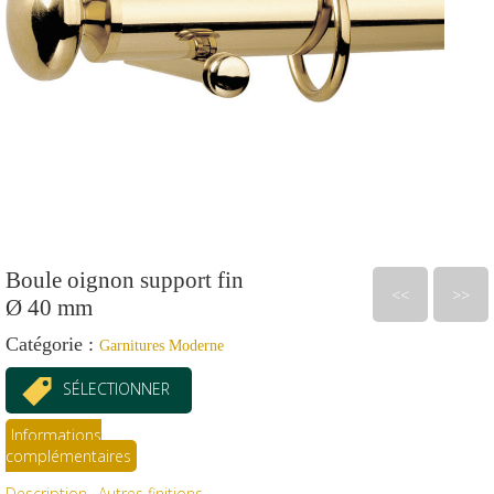
Boule oignon support fin
<<
>>
Ø 40 mm
Catégorie :
Garnitures Moderne
SÉLECTIONNER
Informations
complémentaires
Description
Autres finitions