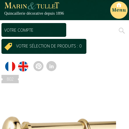
Quincaillerie décorative depuis 1896
Primary
VOTRE COMPTE
Menu
VOTRE SÉLECTION DE PRODUITS : 0
802