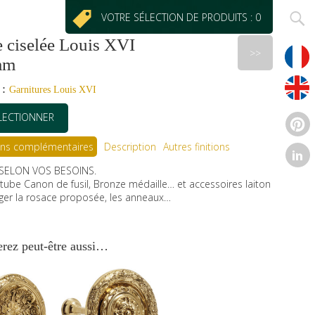
VOTRE SÉLECTION DE PRODUITS : 0
ciselée Louis XVI
>>
mm
 :
Garnitures Louis XVI
LECTIONNER
ons complémentaires
Description
Autres finitions
SELON VOS BESOINS.
tube Canon de fusil, Bronze médaille… et accessoires laiton
nger la rosace proposée, les anneaux…
rez peut-être aussi…