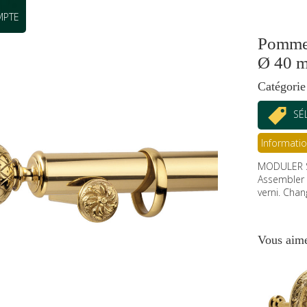
MPTE
Pomme 
Ø 40 
Catégorie
SÉ
Informati
MODULER 
Assembler 
verni. Cha
Vous aime